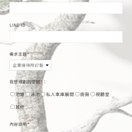
LINE ID
需求主題
我想規劃的空間
：
池塘
泳池
私人車庫展間
廚房
視聽室
其他
內容說明