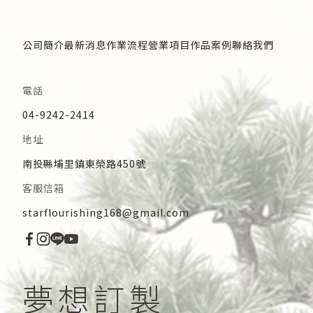
公司簡介
最新消息
作業流程
營業項目
作品案例
聯絡我們
電話
04-9242-2414
地址
南投縣埔里鎮東榮路450號
客服信箱
starflourishing168@gmail.com
僅必需的
Cookies
同意
夢想訂製